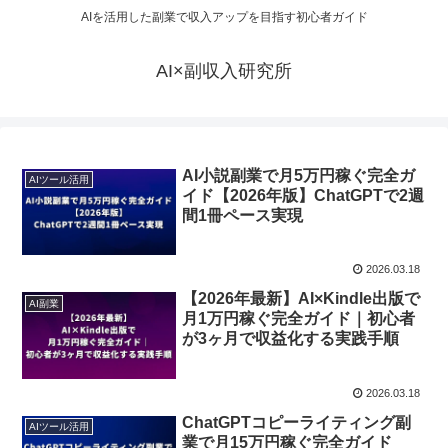
AIを活用した副業で収入アップを目指す初心者ガイド
AI×副収入研究所
AI小説副業で月5万円稼ぐ完全ガ
AIツール活用
イド【2026年版】ChatGPTで2週
間1冊ペース実現
2026.03.18
【2026年最新】AI×Kindle出版で
AI副業
月1万円稼ぐ完全ガイド｜初心者
が3ヶ月で収益化する実践手順
2026.03.18
ChatGPTコピーライティング副
AIツール活用
業で月15万円稼ぐ完全ガイド